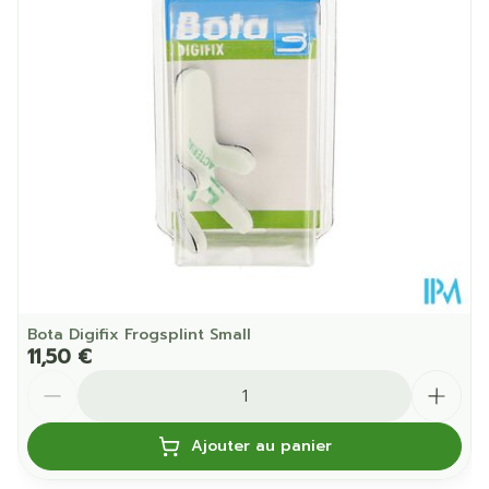
Quantité Du
Stuk
Paquet
Température ambiante (15°C -
Préservation
25°C)
Bota Digifix Frogsplint Small
11,50 €
Quantité
Ajouter au panier