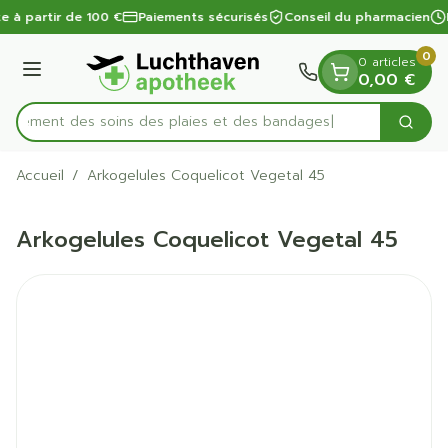
Diapositive 1 de 1
Aller au contenu
te à partir de 100 €
Paiements sécurisés
Conseil du pharmacien
0
0 articles
Menu
0,00 €
apidement des soins des plaies et des bandages
Cherc
Rechercher
Accueil
/
Arkogelules Coquelicot Vegetal 45
Arkogelules Coquelicot Vegetal 45