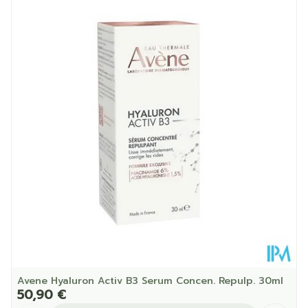
Longueur
111 mm
Profondeur
35 mm
Quantité Du
30
Paquet
Restrictions
Végétalien
Alimentaires
Température ambiante (15°C -
Préservation
25°C)
Avene Hyaluron Activ B3 Serum Concen. Repulp. 30ml
50,90 €