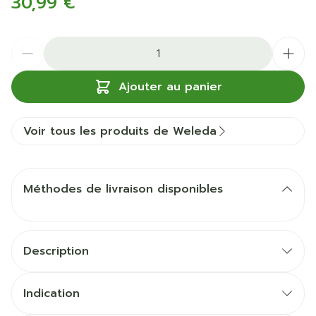
30,99 €
Quantité
Ajouter au panier
Voir tous les produits de Weleda
Méthodes de livraison disponibles
Description
Indication
Le sérum raffermissant