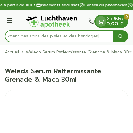
Diapositive 1 de 1
Aller au contenu
te à partir de 100 €
Paiements sécurisés
Conseil du pharmacien
0
0 articles
Menu
0,00 €
apidement des soins des plaies et des bandages
Cherc
Rechercher
Accueil
/
Weleda Serum Raffermissante Grenade & Maca 30m
Weleda Serum Raffermissante
Grenade & Maca 30ml