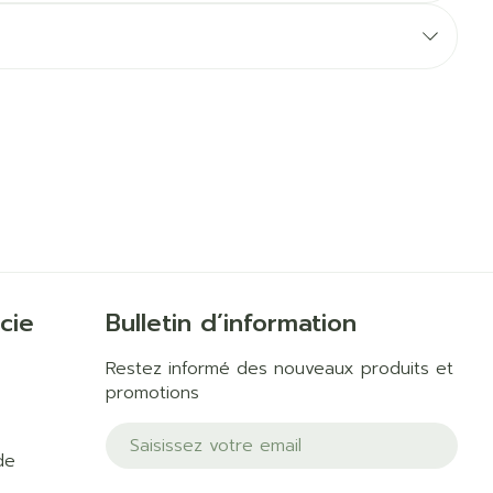
Yeux
us
Afficher plus
anti-insectes
Senteur
cie
Bulletin d’information
Restez informé des nouveaux produits et
promotions
Adresse mail
de
CBD