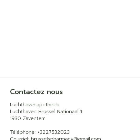
Cheveux
Piluliers et a
Soins du vis
Taches de pig
Peau sensible
irritée
Peau mixte
Contactez nous
Peau terne
Luchthavenapotheek
Afficher plus
Luchthaven Brussel Nationaal 1
1930
Zaventem
Téléphone:
+3227532023
Ronflement
Courriel:
brusselspharmacy@
gmail.com