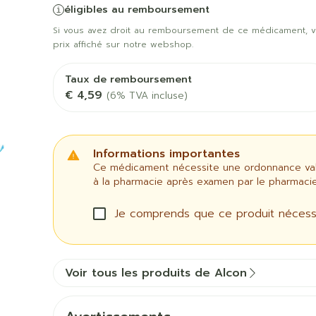
Afficher plus
Afficher pl
éligibles au remboursement
Chat
Pigeons e
Afficher pl
veux
Si vous avez droit au remboursement de ce médicament, v
a catégorie Vitalité 50+
prix affiché sur notre webshop.
les
Homéopathie
ile
Soins des plaies
Premiers s
bots
Muscles et
Humeur et
Yeux
Nez
articulations
a catégorie Naturopathie
Taux de remboursement
Feutre
Podologie
€ 4,59
(6% TVA incluse)
Anti-infectieux
Tablettes
Nez
Yeux
Gants
Cold - Hot 
a catégorie Soins à domicile et premiers soins
Antiallergiques et anti-
Sprays - go
Oreilles
Yeux
chaud/froid
Spray
Lavage ocul
Cicatrisants
inflammatoires
vre -
Boîtes à p
Informations importantes
ts
Collyre
Brûlures
Décongestionnnants
la catégorie Animaux et insectes
Ce médicament nécessite une ordonnance valid
Dispositifs
Crème - ge
à la pharmacie après examen par le pharmacie
Afficher plus
x
Glaucome
 ou
Accessoires
terdentaires
Afficher pl
Yeux secs
la catégorie Médicaments
Je comprends que ce produit nécess
Afficher plus
taires
pie et
Diabète
Stomie
Voir tous les produits de Alcon
es
Coeur et système
Diluant et
vasculaire
du sang
Glucomètre
Poche stom
sol
Bandelettes de test et
Plaque sto