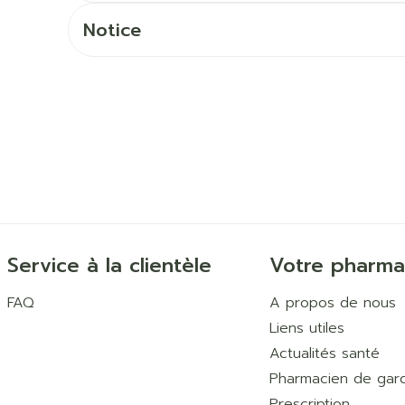
Ombres à paupières
Massage
Notice
Afficher plus
Afficher pl
ccessoires
Masques chirurgique
age
Compléments
Répulsifs 
nutritionnels
mentation
 - peau
Service à la clientèle
Votre pharma
FAQ
A propos de nous
Liens utiles
Actualités santé
Pharmacien de gar
Autobronzants
Rasage
Prescription