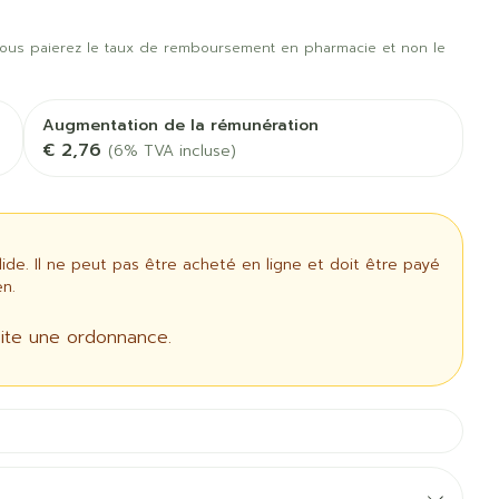
us
Afficher plus
t oiseaux
Soins des plaies
us
Afficher plus
ous paierez le taux de remboursement en pharmacie et non le
oins
Tests de diagnostic
 stress
Puces et tiques
Gorge et bouche
Augmentation de la rémunération
Alcootest
€ 2,76
(6% TVA incluse)
Comprimés à sucer
Oreilles
thérapie -
Tensiomètre
uttes
Spray - solution
Bouche, gueule ou
aire
Bouchons d'oreilles
Test de cholestérol
bec
ansements
Nettoyage des oreilles
Cardiofréquencemètre
e. Il ne peut pas être acheté en ligne et doit être payé
 médicaux
l
Gouttes auriculaires
n.
Afficher plus
us
ite une ordonnance.
Matériel paramédical
 coagulant
Hémorroïdes
ie
Respiration et oxygène
mie
Salle de bains