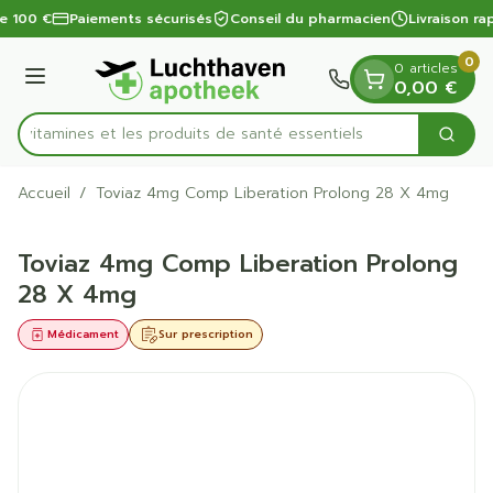
Diapositive 1 de 1
Aller au contenu
de 100 €
Paiements sécurisés
Conseil du pharmacien
Livraison ra
0
0 articles
Menu
0,00 €
es vitamines et les produits de santé essentiels
Cherc
Rechercher
Accueil
/
Toviaz 4mg Comp Liberation Prolong 28 X 4mg
Toviaz 4mg Comp Liberation Prolong
28 X 4mg
Médicament
Sur prescription