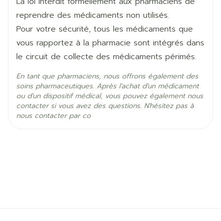
Actifs
La loi interdit formellement aux pharmaciens de
reprendre des médicaments non utilisés.
Température ambiante (15°C -
Pour votre sécurité, tous les médicaments que
Préservation
25°C)
vous rapportez à la pharmacie sont intégrés dans
le circuit de collecte des médicaments périmés.
En tant que pharmaciens, nous offrons également des
soins pharmaceutiques. Après l'achat d'un médicament
ou d'un dispositif médical, vous pouvez également nous
contacter si vous avez des questions. N'hésitez pas à
nous contacter par co