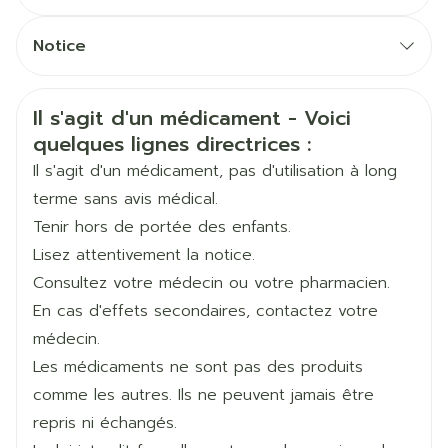
Posologie maximale: 8 mg une fois par jour
CNK
2464394
Notice
Prendre les comprimés en entier avec une
boisson, avec ou sans nourriture
Fabricants
Français
Pfizer
Français
Allemand
Informations sur la sécurité
Il s'agit d'un médicament - Voici
Allemand
Néerlandais
Marques
Pfizer
quelques lignes directrices :
Néerlandais
Il s'agit d'un médicament, pas d'utilisation à long
Largeur
65 mm
terme sans avis médical.
Tenir hors de portée des enfants.
Longueur
133 mm
Lisez attentivement la notice.
Consultez votre médecin ou votre pharmacien.
Profondeur
38 mm
En cas d'effets secondaires, contactez votre
médecin.
Quantité Du
28
Les médicaments ne sont pas des produits
Paquet
comme les autres. Ils ne peuvent jamais être
repris ni échangés.
Ingrédients
fésotérodine fumarate