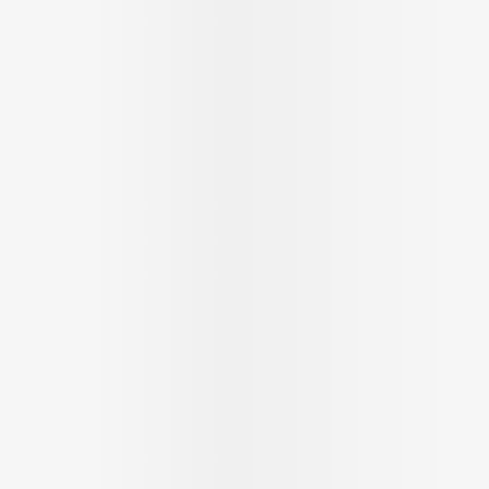
Ombres à paupières
Massage
Afficher plus
Afficher pl
ccessoires
Masques chirurgique
age
Compléments
Répulsifs 
nutritionnels
mentation
 - peau
Autobronzants
Rasage