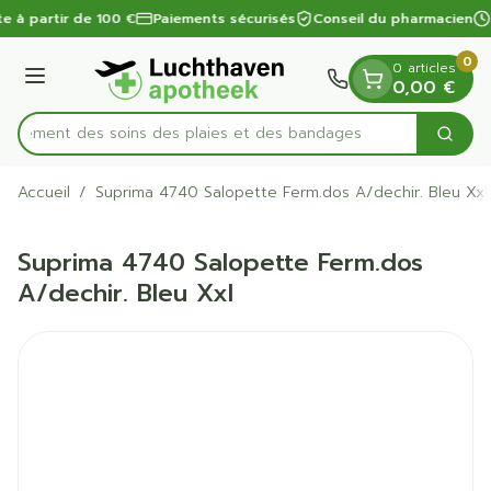
Diapositive 1 de 1
Aller au contenu
te à partir de 100 €
Paiements sécurisés
Conseil du pharmacien
0
0 articles
Menu
0,00 €
apidement des soins des plaies et des bandages
Cherc
Rechercher
Accueil
/
Suprima 4740 Salopette Ferm.dos A/dechir. Bleu Xxl
Suprima 4740 Salopette Ferm.dos
A/dechir. Bleu Xxl