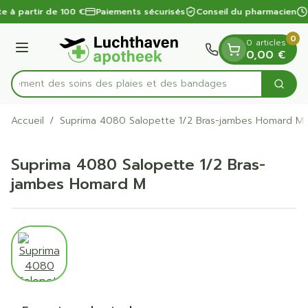
Diapositive 1 de 1
Aller au contenu
te à partir de 100 €
Paiements sécurisés
Conseil du pharmacien
0
0 articles
Menu
0,00 €
apidement des soins des plaies et des bandages
Cherc
Rechercher
Accueil
/
Suprima 4080 Salopette 1/2 Bras-jambes Homard M
Suprima 4080 Salopette 1/2 Bras-
jambes Homard M
View larger image
Suprima 4080 Salopette 1/