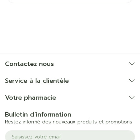
CNK
2503282
Fabricants
Bota
Marques
Suprima
Largeur
360 mm
Contactez nous
Longueur
260 mm
Service à la clientèle
Profondeur
5 mm
Votre pharmacie
Quantité Du
Stuk
Bulletin d’information
Paquet
Restez informé des nouveaux produits et promotions
Température ambiante (15°C -
Adresse mail
Préservation
25°C)