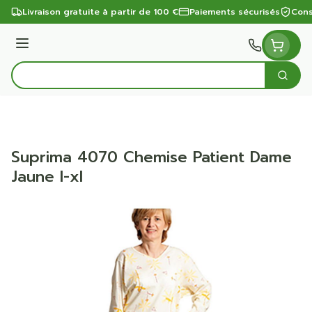
Aller au contenu
Livraison gratuite à partir de 100 €
Paiements sécurisés
Cons
Menu
Cherc
Rechercher
Suprima 4070 Chemise Patient Dame
Jaune l-xl