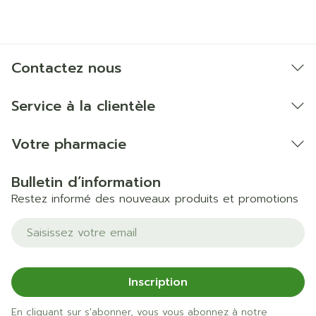
Marques
Suprima
Largeur
171 mm
Contactez nous
Longueur
151 mm
Service à la clientèle
Profondeur
50 mm
Votre pharmacie
Quantité Du
Stuk
Bulletin d’information
Paquet
Restez informé des nouveaux produits et promotions
Température ambiante (15°C -
Adresse mail
Préservation
25°C)
Inscription
En cliquant sur s'abonner, vous vous abonnez à notre