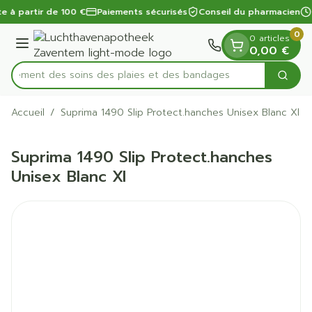
Diapositive 1 de 1
Aller au contenu
te à partir de 100 €
Paiements sécurisés
Conseil du pharmacien
0
0 articles
Menu
0,00 €
apidement des soins des plaies et des bandages
Cherc
Rechercher
Accueil
/
Suprima 1490 Slip Protect.hanches Unisex Blanc Xl
Suprima 1490 Slip Protect.hanches
Unisex Blanc Xl