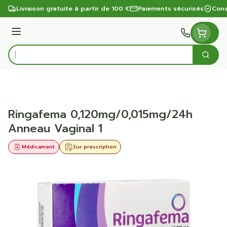
Aller au contenu
Livraison gratuite à partir de 100 €
Paiements sécurisés
Cons
Menu
Cherc
Rechercher
Ringafema 0,120mg/0,015mg/24h
Anneau Vaginal 1
Médicament
Sur prescription