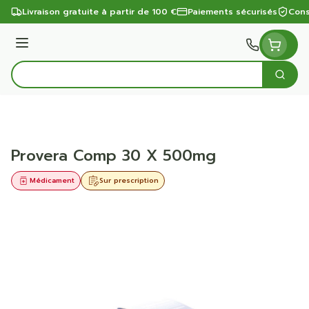
Aller au contenu
Livraison gratuite à partir de 100 €
Paiements sécurisés
Cons
Menu
Cherc
Rechercher
Provera Comp 30 X 500mg
Médicament
Sur prescription