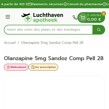
Diapositive 1 de 1
Aller au contenu
 à partir de 100 €
Paiements sécurisés
Conseil du pharmacien
Li
0
0 articles
Menu
0,00 €
apidement des soins des plaies et des bandages
Cherc
Rechercher
Accueil
/
Olanzapine 5mg Sandoz Comp Pell 28
Olanzapine 5mg Sandoz Comp Pell 28
Médicament
Sur prescription