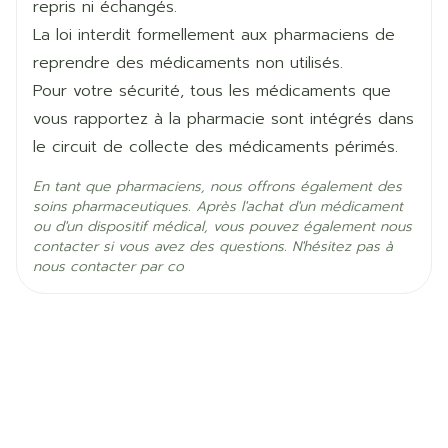
repris ni échangés.
Ingrédients
olanzapine
Actifs
La loi interdit formellement aux pharmaciens de
reprendre des médicaments non utilisés.
Température ambiante (15°C -
Pour votre sécurité, tous les médicaments que
Préservation
25°C)
vous rapportez à la pharmacie sont intégrés dans
le circuit de collecte des médicaments périmés.
En tant que pharmaciens, nous offrons également des
soins pharmaceutiques. Après l'achat d'un médicament
ou d'un dispositif médical, vous pouvez également nous
contacter si vous avez des questions. N'hésitez pas à
nous contacter par co