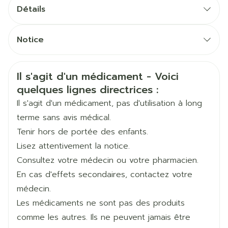
Dose initiale: 10 mg /jour
Détails
Dose d'entretien: 5 - 20 mg /jour
CNK
2775690
Dose initiale
Notice
15 mg /jour en monothérapie (en 1 prise)
Fabricants
Français
Sandoz
Allemand
Néerlandais
10 mg /jour en association
Informations sur la sécurité
Dose d'entretien: 5 - 20 mg /jour
Il s'agit d'un médicament - Voici
Marques
Sandoz
quelques lignes directrices :
Dose initiale: 10 mg /jour ou la dose utilisée lors
d'un épisode maniaque précédent
Il s'agit d'un médicament, pas d'utilisation à long
Largeur
81 mm
Dose d'entretien: 5 - 20 mg /jour
terme sans avis médical.
Tenir hors de portée des enfants.
Longueur
115 mm
Pendant ou en dehors des repas
Lisez attentivement la notice.
Avalez les comprimés en entier, avec de l'eau
Consultez votre médecin ou votre pharmacien.
Profondeur
38 mm
En cas d'effets secondaires, contactez votre
médecin.
Quantité Du
28
Les médicaments ne sont pas des produits
Paquet
comme les autres. Ils ne peuvent jamais être