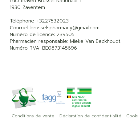
Luchthaven Brussel Nationaal 1
1930
Zaventem
Téléphone:
+3227532023
Courriel:
brusselspharmacy@
gmail.com
Numéro de licence:
239505
Pharmacien responsable:
Mieke Van Eeckhoudt
Numéro TVA:
BE0873145696
Conditions de vente
Déclaration de confidentialité
Cook