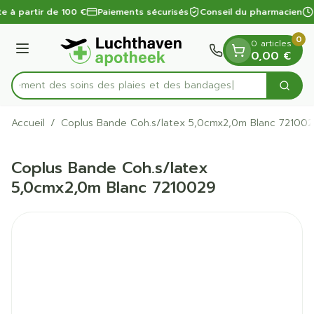
Diapositive 1 de 1
Aller au contenu
te à partir de 100 €
Paiements sécurisés
Conseil du pharmacien
0
0 articles
Menu
0,00 €
apidement des soins des plaies et des bandages
Cherc
Rechercher
Accueil
/
Coplus Bande Coh.s/latex 5,0cmx2,0m Blanc 72100
Coplus Bande Coh.s/latex
5,0cmx2,0m Blanc 7210029