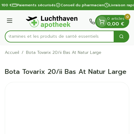
Diapositive 1 de 1
Aller au contenu
e 100 €
Paiements sécurisés
Conseil du pharmacien
Livraison rap
0
0 articles
Menu
0,00 €
es vitamines et les produits de santé essentiels
Cherc
Rechercher
Accueil
/
Bota Tovarix 20/ii Bas At Natur Large
Bota Tovarix 20/ii Bas At Natur Large