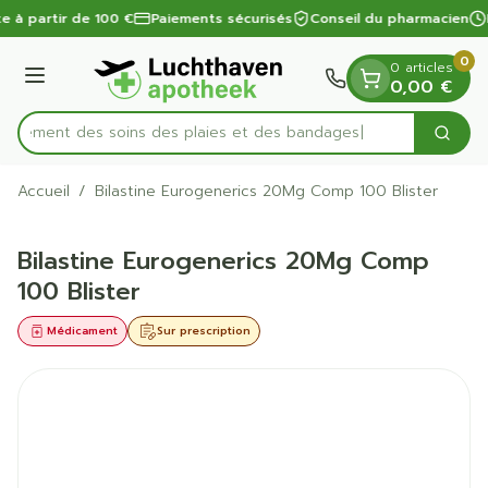
Diapositive 1 de 1
Aller au contenu
te à partir de 100 €
Paiements sécurisés
Conseil du pharmacien
0
0 articles
Menu
0,00 €
apidement des soins des plaies et des bandages
Cherc
Rechercher
Accueil
/
Bilastine Eurogenerics 20Mg Comp 100 Blister
Bilastine Eurogenerics 20Mg Comp
100 Blister
Médicament
Sur prescription