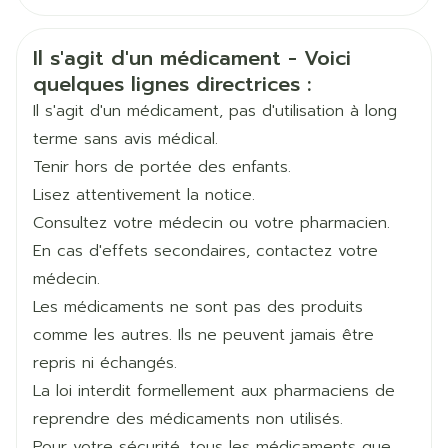
Français
Eurogenerics (EG) Generics &
Allemand
Néerlandais
Fabricants
Consumer
Informations sur la sécurité
Il s'agit d'un médicament - Voici
quelques lignes directrices :
Marques
Eurogenerics (EG)
Il s'agit d'un médicament, pas d'utilisation à long
terme sans avis médical.
Largeur
55 mm
Tenir hors de portée des enfants.
Lisez attentivement la notice.
Longueur
110 mm
Consultez votre médecin ou votre pharmacien.
En cas d'effets secondaires, contactez votre
Profondeur
70 mm
médecin.
Les médicaments ne sont pas des produits
Ingrédients
bilastine
comme les autres. Ils ne peuvent jamais être
Actifs
repris ni échangés.
La loi interdit formellement aux pharmaciens de
Température ambiante (15°C -
Préservation
25°C)
reprendre des médicaments non utilisés.
Pour votre sécurité, tous les médicaments que