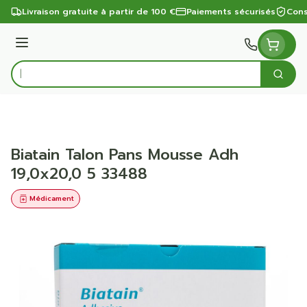
Aller au contenu
Livraison gratuite à partir de 100 €
Paiements sécurisés
Cons
Menu
Cherc
Rechercher
Biatain Talon Pans Mousse Adh
19,0x20,0 5 33488
Médicament