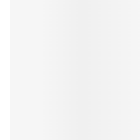
Cheveux
Piluliers et a
Soins du vis
Taches de pig
Peau sensible
irritée
Peau mixte
Peau terne
Afficher plus
Ronflement