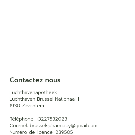
Cheveux
Piluliers et a
Soins du vis
Taches de pig
Peau sensible
irritée
Contactez nous
Peau mixte
Luchthavenapotheek
Peau terne
Luchthaven Brussel Nationaal 1
Afficher plus
1930
Zaventem
Téléphone:
+3227532023
Courriel:
brusselspharmacy@
gmail.com
Ronflement
Numéro de licence:
239505