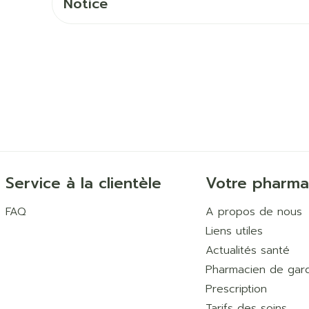
Notice
Ombres à paupières
Massage
Afficher plus
Afficher pl
ccessoires
Masques chirurgique
age
Compléments
Répulsifs 
nutritionnels
mentation
 - peau
Service à la clientèle
Votre pharma
FAQ
A propos de nous
Liens utiles
Actualités santé
Pharmacien de gar
Prescription
Autobronzants
Rasage
Tarifs des soins