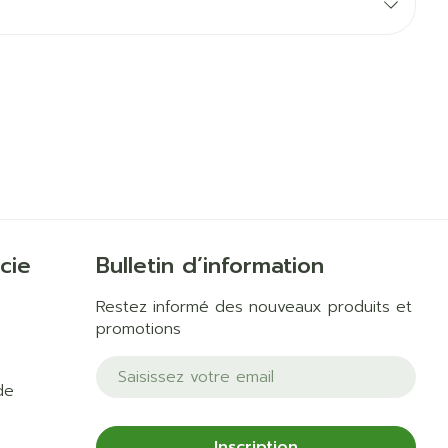
Yeux
us
Afficher plus
anti-insectes
Senteur
cie
Bulletin d’information
Restez informé des nouveaux produits et
promotions
Adresse mail
de
CBD
Inscription