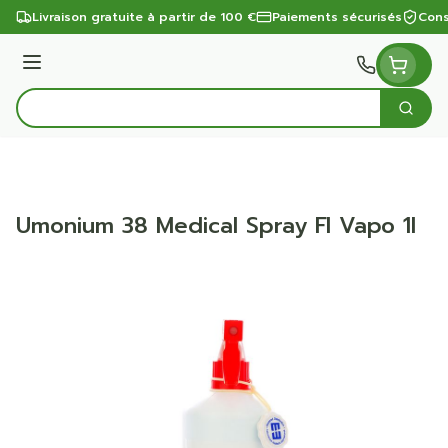
Aller au contenu
Livraison gratuite à partir de 100 €
Paiements sécurisés
Cons
Menu
Cherc
Rechercher
Umonium 38 Medical Spray Fl Vapo 1l