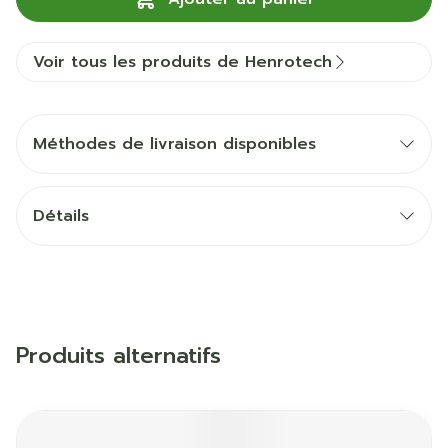
Voir tous les produits de Henrotech
Méthodes de livraison disponibles
Détails
Produits alternatifs
Il est possible de naviguer entre les éléments du carrous
Appuyer sur pour sauter le carrousel
Appuyez sur cette touche pour accéder à la naviga