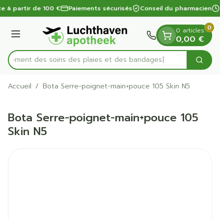
Diapositive 1 de 1
Aller au contenu
te à partir de 100 €
Paiements sécurisés
Conseil du pharmacien
0
0 articles
Menu
0,00 €
apidement des soins des plaies et des bandages
Cherc
Rechercher
Accueil
/
Bota Serre-poignet-main+pouce 105 Skin N5
Bota Serre-poignet-main+pouce 105
Skin N5