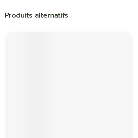
Produits alternatifs
Il est possible de naviguer entre les éléments du carrous
Appuyer sur pour sauter le carrousel
Appuyez sur cette touche pour accéder à la naviga