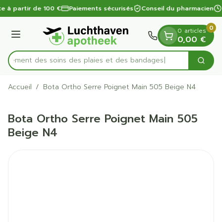
Diapositive 1 de 1
Aller au contenu
te à partir de 100 €
Paiements sécurisés
Conseil du pharmacien
0
0 articles
Menu
0,00 €
apidement des soins des plaies et des bandages
Cherc
Rechercher
Accueil
/
Bota Ortho Serre Poignet Main 505 Beige N4
Bota Ortho Serre Poignet Main 505
Beige N4