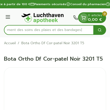
Diapositive 1 de 1
Aller au contenu
te à partir de 100 €
Paiements sécurisés
Conseil du pharmacien
0
0 articles
Menu
0,00 €
apidement des soins des plaies et des bandages
Cherc
Rechercher
Accueil
/
Bota Ortho Df Cor-patel Noir 3201 T5
Bota Ortho Df Cor-patel Noir 3201 T5