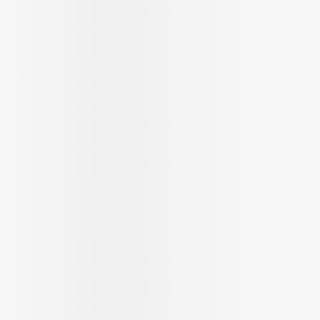
Ombres à paupières
Massage
Afficher plus
Afficher pl
ccessoires
Masques chirurgique
age
Compléments
Répulsifs 
nutritionnels
mentation
 - peau
Autobronzants
Rasage