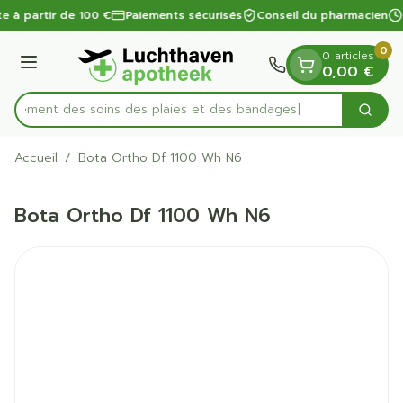
Diapositive 1 de 1
Aller au contenu
te à partir de 100 €
Paiements sécurisés
Conseil du pharmacien
0
0 articles
Menu
0,00 €
apidement des soins des plaies et des bandages
Cherc
Rechercher
Accueil
/
Bota Ortho Df 1100 Wh N6
Bota Ortho Df 1100 Wh N6