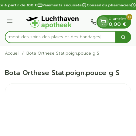
Diapositive 1 de 1
Aller au contenu
te à partir de 100 €
Paiements sécurisés
Conseil du pharmacien
0
0 articles
Menu
0,00 €
apidement des soins des plaies et des bandages
Cherc
Rechercher
Accueil
/
Bota Orthese Stat.poign.pouce g S
Bota Orthese Stat.poign.pouce g S