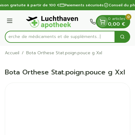
Diapositive 1 de 1
Aller au contenu
aison gratuite à partir de 100 €
Paiements sécurisés
Conseil du p
0
0 articles
Menu
0,00 €
Recherche de médicaments et de suppléments...
Cherc
Rechercher
Accueil
/
Bota Orthese Stat.poign.pouce g Xxl
Bota Orthese Stat.poign.pouce g Xxl