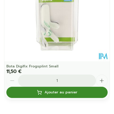
Paquet
Température ambiante (15°C -
Préservation
25°C)
Bota Digifix Frogsplint Small
11,50 €
Quantité
Ajouter au panier