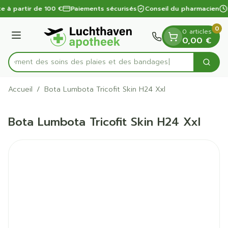
Diapositive 1 de 1
Aller au contenu
te à partir de 100 €
Paiements sécurisés
Conseil du pharmacien
0
0 articles
Menu
0,00 €
apidement des soins des plaies et des bandages
Cherc
Rechercher
Accueil
/
Bota Lumbota Tricofit Skin H24 Xxl
Bota Lumbota Tricofit Skin H24 Xxl