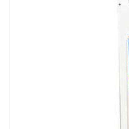
Cheveux
Piluliers et a
Soins du vis
Taches de pig
Peau sensible
irritée
Peau mixte
Peau terne
Afficher plus
Ronflement