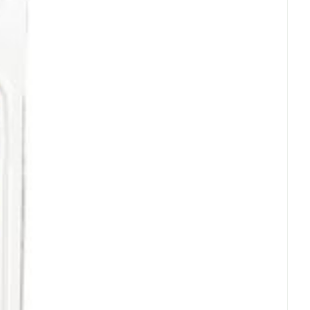
5°C - 25°C)
Eau micellaire
us
Yeux
us
Afficher plus
anti-insectes
Senteur
CBD