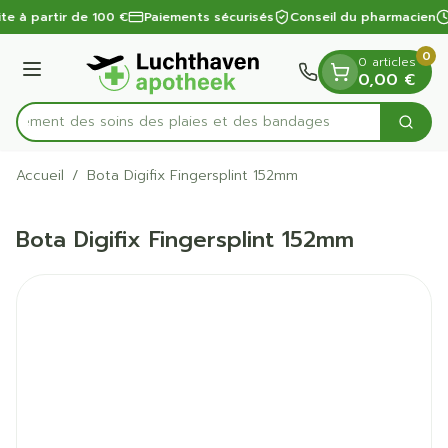
Diapositive 1 de 1
Aller au contenu
ite à partir de 100 €
Paiements sécurisés
Conseil du pharmacien
0
0 articles
Menu
0,00 €
apidement des soins des plaies et des bandages
Cherc
Rechercher
Accueil
/
Bota Digifix Fingersplint 152mm
Bota Digifix Fingersplint 152mm