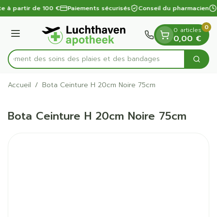
Diapositive 1 de 1
Aller au contenu
te à partir de 100 €
Paiements sécurisés
Conseil du pharmacien
0
0 articles
Menu
0,00 €
apidement des soins des plaies et des bandages
Cherc
Rechercher
Accueil
/
Bota Ceinture H 20cm Noire 75cm
Bota Ceinture H 20cm Noire 75cm