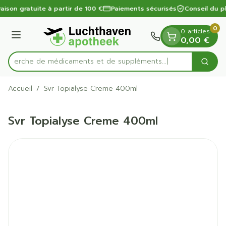
Diapositive 1 de 1
Aller au contenu
raison gratuite à partir de 100 €
Paiements sécurisés
Conseil du p
0
0 articles
Menu
0,00 €
Recherche de médicaments et de suppléments...
Cherc
Rechercher
Accueil
/
Svr Topialyse Creme 400ml
Svr Topialyse Creme 400ml