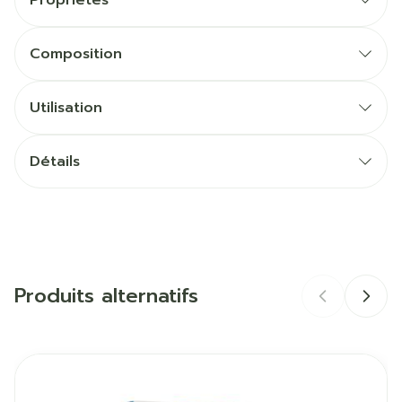
Propriétés
Composition
AQUA/WATER/EAU, BUTYROSPERMUM
PARKII (SHEA) BUTTER, ORBIGNYA OLEIFERA SEED
Utilisation
OIL, GLYCERIN, C10-18 TRIGLYCERIDES, COCOS
Appliquer 1 à 2 fois par jour sur le corps. Sous
NUCIFERA (COCONUT) OIL, PENTYLENE GLYCOL,
l'avis d'un professionnel de santé, peut s'utiliser
GLYCERYL STEARATE CITRATE, GLYCERYL
Détails
en complément d'un traitement desséchant.
STEARATE SE, BORAGO OFFICINALIS SEED OIL,
GLYCERYL GLUCOSIDE, GLYCINE SOJA (SOYBEAN)
CNK
4482444
OIL, SODIUM STEAROYL GLUTAMATE, ALPHA-
GLUCAN OLIGOSACCHARIDE, TOCOPHEROL, 1,2-
Fabricants
SVR
HEXANEDIOL, ACRYLATES/C10-30 ALKYL
ACRYLATE CROSSPOLYMER, CAPRYLYL GLYCOL,
Produits alternatifs
CITRIC ACID, SODIUM HYDROXIDE, PARFUM
Marques
SVR
(FRAGRANCE)
La liste des ingrédients peut être soumise à des
Largeur
63 mm
Il est possible de naviguer entre les éléments du carrous
Appuyer sur pour sauter le carrousel
Appuyez sur cette touche pour accéder à la naviga
modifications, nous vous conseillons de vérifier la
liste figurant sur le produit acheté.
Longueur
201 mm