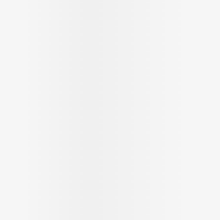
Ombres à paupières
Massage
Afficher plus
Afficher pl
ccessoires
Masques chirurgique
age
Compléments
Répulsifs 
nutritionnels
mentation
 - peau
Autobronzants
Rasage