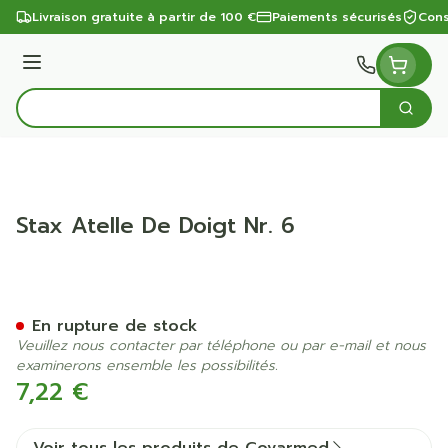
Aller au contenu
Livraison gratuite à partir de 100 €
Paiements sécurisés
Cons
Menu
Cherc
Rechercher
Stax Atelle De Doigt Nr. 6
Stax Atelle De Doigt Nr. 6
En rupture de stock
Veuillez nous contacter par téléphone ou par e-mail et nous
examinerons ensemble les possibilités.
7,22 €