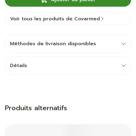
Voir tous les produits de Covarmed
Méthodes de livraison disponibles
Détails
Produits alternatifs
Il est possible de naviguer entre les éléments du carrous
Appuyer sur pour sauter le carrousel
Appuyez sur cette touche pour accéder à la naviga