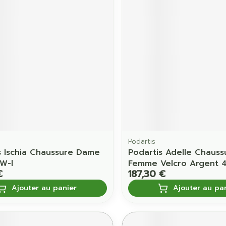
Ombres à paupières
Massage
Afficher plus
Afficher pl
ccessoires
Masques chirurgique
age
Compléments
Répulsifs 
nutritionnels
mentation
 - peau
Podartis
s Ischia Chaussure Dame
Podartis Adelle Chauss
 W-l
Femme Velcro Argent 
€
187,30 €
Ajouter au panier
Ajouter au pa
Autobronzants
Rasage