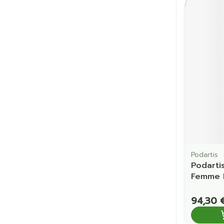
Podartis
Podarti
Femme B
94,30 