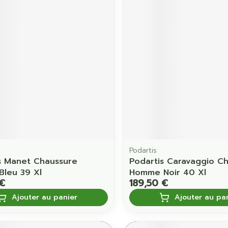
Podartis
s Manet Chaussure
Podartis Caravaggio C
leu 39 Xl
Homme Noir 40 Xl
 €
189,50 €
Ajouter au panier
Ajouter au pa