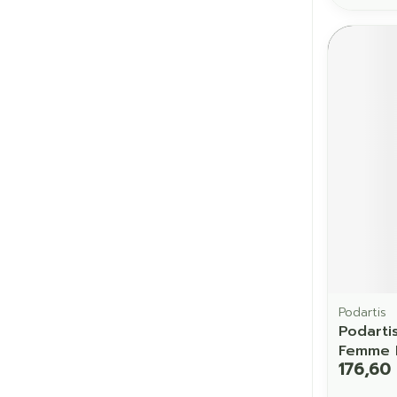
Podartis
Podarti
Femme N
176,60