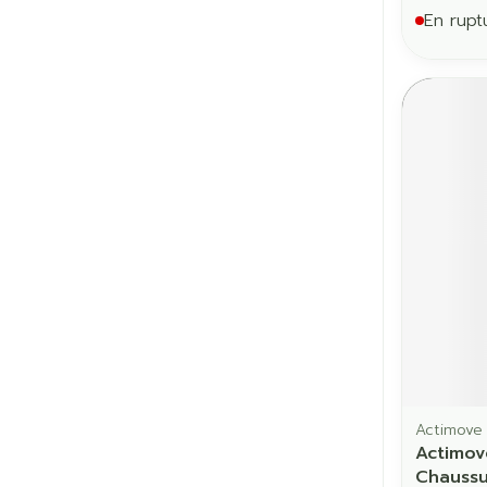
En rupt
Actimove
Actimov
Chaussu