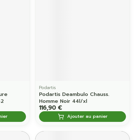
Yeux
us
Afficher plus
anti-insectes
Senteur
Podartis
ure
Podartis Deambulo Chauss.
42
Homme Noir 44l/xl
116,90 €
nier
Ajouter au panier
CBD