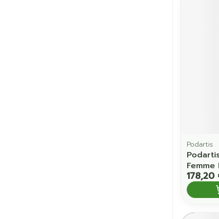
Podartis
Podarti
Femme B
178,20