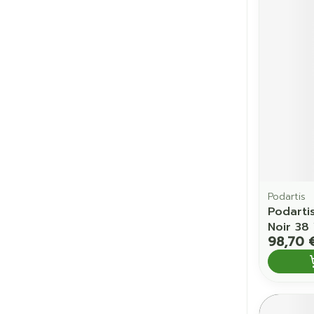
Cheveux
Piluliers et a
Soins du vis
Taches de pig
Peau sensible
irritée
Peau mixte
Podartis
Podarti
Peau terne
Noir 38
98,70 
Afficher plus
Ronflement