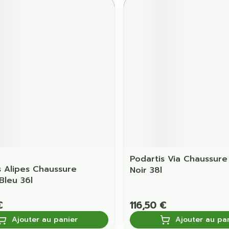
Podartis Via Chaussur
s Alipes Chaussure
Noir 38l
leu 36l
€
116,50 €
Ajouter au panier
Ajouter au pa