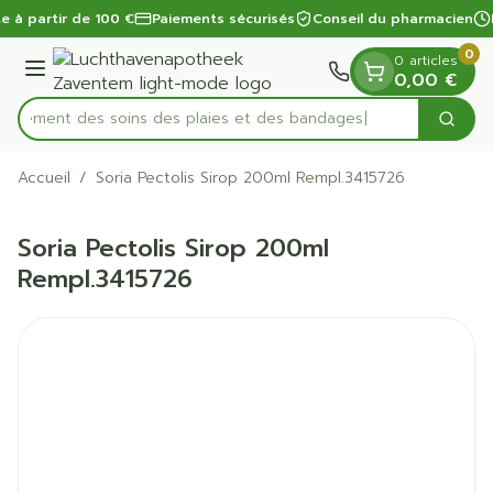
Diapositive 1 de 1
Aller au contenu
te à partir de 100 €
Paiements sécurisés
Conseil du pharmacien
0
0 articles
Menu
0,00 €
apidement des soins des plaies et des bandages
Cherc
Rechercher
Accueil
/
Soria Pectolis Sirop 200ml Rempl.3415726
Soria Pectolis Sirop 200ml
Rempl.3415726