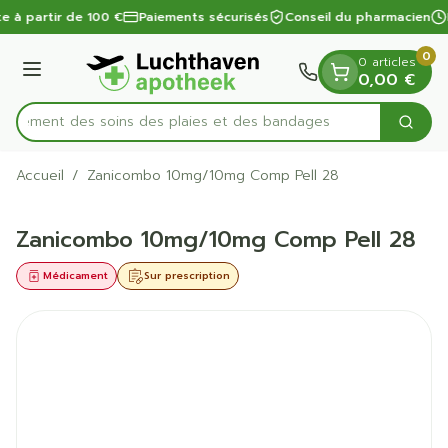
Diapositive 1 de 1
Aller au contenu
te à partir de 100 €
Paiements sécurisés
Conseil du pharmacien
0
0 articles
Menu
0,00 €
apidement des soins des plaies et des bandages
Cherc
Rechercher
Accueil
/
Zanicombo 10mg/10mg Comp Pell 28
Zanicombo 10mg/10mg Comp Pell 28
Médicament
Sur prescription