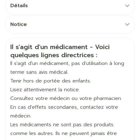
Posologie recommandée: un comprimé par jour
Détails
Une adaptation de la dose est indiquée en cas
CNK
2582450
d'insuffisance rénale ou hépatique et chez les
Notice
personnes âgées
Français
Recordati, RECORDATI IRELAND
Français
Allemand
Fabricants
LTD
Prendre le comprimé au moins 15 minutes avant le
Informations sur la sécurité
Il s'agit d'un médicament - Voici
Allemand
Néerlandais
repas, de préférence le matin
quelques lignes directrices :
Marques
Zambon
Néerlandais
Il s'agit d'un médicament, pas d'utilisation à long
terme sans avis médical.
Largeur
68 mm
Tenir hors de portée des enfants.
Lisez attentivement la notice.
Longueur
118 mm
Consultez votre médecin ou votre pharmacien.
En cas d'effets secondaires, contactez votre
Profondeur
20 mm
médecin.
Les médicaments ne sont pas des produits
Quantité Du
28
comme les autres. Ils ne peuvent jamais être
Paquet