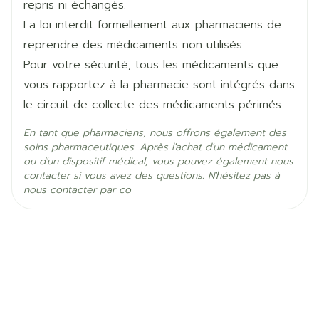
repris ni échangés.
La loi interdit formellement aux pharmaciens de
énalapril maléate, lercanidipine
Ingrédients
Actifs
chlorhydrate
reprendre des médicaments non utilisés.
Pour votre sécurité, tous les médicaments que
Température ambiante (15°C -
vous rapportez à la pharmacie sont intégrés dans
Préservation
25°C)
le circuit de collecte des médicaments périmés.
En tant que pharmaciens, nous offrons également des
soins pharmaceutiques. Après l'achat d'un médicament
ou d'un dispositif médical, vous pouvez également nous
contacter si vous avez des questions. N'hésitez pas à
nous contacter par co