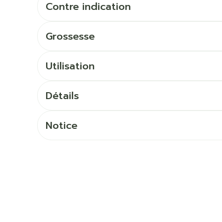
Ombres à paupières
Contre indication
Massage
Afficher plus
Afficher pl
Grossesse
ccessoires
Masques chirurgique
Utilisation
age
Compléments
Répulsifs 
nutritionnels
mentation
Détails
 - peau
Notice
Autobronzants
Rasage