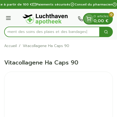
Diapositive 1 de 1
Aller au contenu
te à partir de 100 €
Paiements sécurisés
Conseil du pharmacien
0
0 articles
Menu
0,00 €
apidement des soins des plaies et des bandages
Cherc
Rechercher
Accueil
/
Vitacollagene Ha Caps 90
Vitacollagene Ha Caps 90