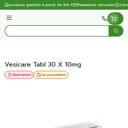
Aller au contenu
Livraison gratuite à partir de 100 €
Paiements sécurisés
Cons
Menu
Cherc
Rechercher
Vesicare Tabl 30 X 10mg
Médicament
Sur prescription