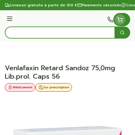
Aller au contenu
Livraison gratuite à partir de 100 €
Paiements sécurisés
Cons
Menu
Cherc
Rechercher
Venlafaxin Retard Sandoz 75,0mg
Lib.prol. Caps 56
Médicament
Sur prescription