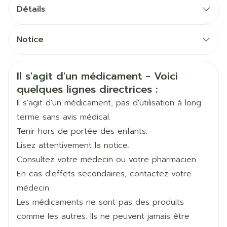
administrés par voie systémique en monothérapie
Détails
entraîne une hyperplasie de l'endomètre et un
CNK
3634177
risque accru de carcinome de l'endomètre. Afin
Notice
de diminuer ce risque, on associe
Fabricants
Français
Exeltis Belgium
Allemand
Néerlandais
systématiquement un progestatif lorsque l'utérus
Informations sur la sécurité
est en place (
Il s'agit d'un médicament - Voici
voir la rubrique "Précautions
Marques
Exeltis Hc
quelques lignes directrices :
particulières"
). Chez les femmes
hystérectomisées, il ne faut pas associer de
Il s'agit d'un médicament, pas d'utilisation à long
Largeur
55 mm
progestatif à l'estrogène.
terme sans avis médical.
Un traitement aux estrogènes permet de lutter
Tenir hors de portée des enfants.
Longueur
104 mm
contre la perte osseuse postménopausique et
Lisez attentivement la notice.
peut, en cas d'administration prolongée, réduire
Consultez votre médecin ou votre pharmacien.
Profondeur
40 mm
l'incidence des fractures. En prévention de
En cas d'effets secondaires, contactez votre
l'ostéoporose, il n'est cependant pas
médecin.
Ingrédients
diénogest, estradiol valérate
recommandé de traiter à long terme les femmes
Les médicaments ne sont pas des produits
Actifs
ménopausées par des estrogènes (en
comme les autres. Ils ne peuvent jamais être