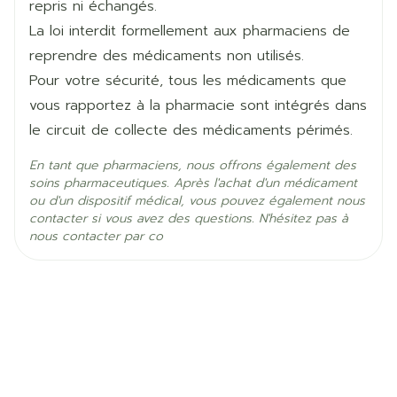
association ou non à des progestatifs) étant
repris ni échangés.
Température ambiante (15°C -
Préservation
donné que le rapport bénéfice/risque global
La loi interdit formellement aux pharmaciens de
25°C)
n'est pas suffisamment clair, et qu'il existe
reprendre des médicaments non utilisés.
d'autres traitements à cette fin.
Pour votre sécurité, tous les médicaments que
A l'heure actuelle, il n'est pas établi que
vous rapportez à la pharmacie sont intégrés dans
l'efficacité et les effets indésirables des
le circuit de collecte des médicaments périmés.
estrogènes administrés par voie transdermique
En tant que pharmaciens, nous offrons également des
ou en implant diffèrent de ceux observés avec
soins pharmaceutiques. Après l'achat d'un médicament
ou d'un dispositif médical, vous pouvez également nous
d'autres voies d'administration.
contacter si vous avez des questions. N'hésitez pas à
nous contacter par co