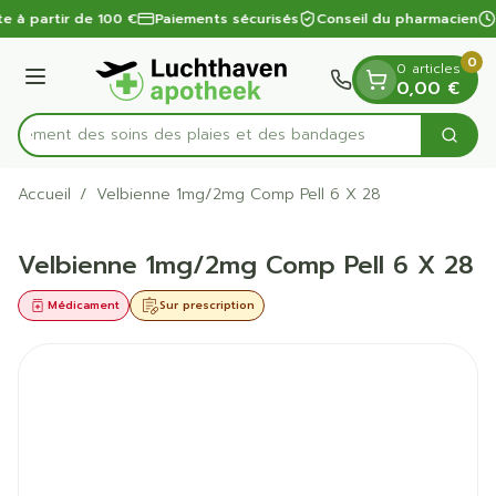
Diapositive 1 de 1
Aller au contenu
te à partir de 100 €
Paiements sécurisés
Conseil du pharmacien
0
0 articles
Menu
0,00 €
apidement des soins des plaies et des bandages
Cherc
Rechercher
Accueil
/
Velbienne 1mg/2mg Comp Pell 6 X 28
Velbienne 1mg/2mg Comp Pell 6 X 28
Médicament
Sur prescription