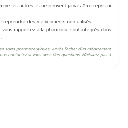
400 mg de progestérone par jour, en deux prises
e les autres. Ils ne peuvent jamais être repris ni
de reprendre des médicaments non utilisés.
 l'aide d'un applicateu
e vous rapportez à la pharmacie sont intégrés dans
)
s.
5°C - 25°C)
es soins pharmaceutiques. Après l'achat d'un médicament
ous contacter si vous avez des questions. N'hésitez pas à