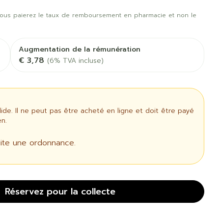
rapie
Phytothérapie
us
Afficher plus
t oiseaux
Soins des plaies
us
Afficher plus
ous paierez le taux de remboursement en pharmacie et non le
oins
Tests de diagnostic
 stress
Puces et tiques
Augmentation de la rémunération
Gorge et bouche
€ 3,78
(6% TVA incluse)
Alcootest
Comprimés à sucer
Oreilles
thérapie -
Tensiomètre
uttes
Spray - solution
Bouche, gueule ou
aire
Bouchons d'oreilles
Test de cholestérol
bec
e. Il ne peut pas être acheté en ligne et doit être payé
ansements
Nettoyage des oreilles
Cardiofréquencemètre
n.
 médicaux
l
Gouttes auriculaires
Afficher plus
ite une ordonnance.
us
Matériel paramédical
Réservez
pour la collecte
 coagulant
Hémorroïdes
ie
Respiration et oxygène