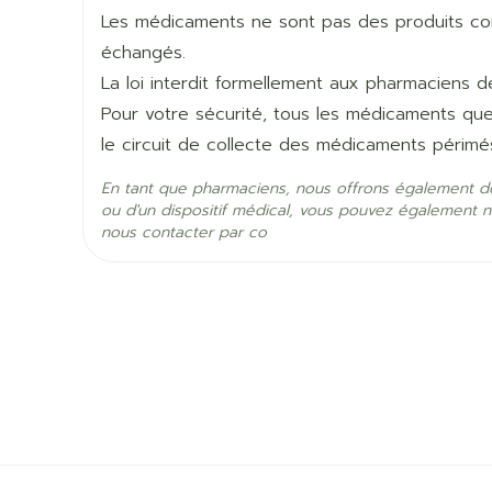
Menace d'accouchement prématuré: 200 mg à 
Les médicaments ne sont pas des produits comm
Quantité Du
45
jusqu'à la 12ème semaine de grossesse
échangés.
Paquet
La loi interdit formellement aux pharmaciens 
à introduire au fond du vagin, éventuellement à
Pour votre sécurité, tous les médicaments qu
Ingrédients Actifs
progestérone (micronisé
le circuit de collecte des médicaments périmé
Préservation
Température ambiante (1
En tant que pharmaciens, nous offrons également d
ou d'un dispositif médical, vous pouvez également n
nous contacter par co