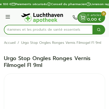
Diapositive 1 de 1
Aller au contenu
de 100 €
Paiements sécurisés
Conseil du pharmacien
Livraison ra
0
0 articles
Menu
0,00 €
es vitamines et les produits de santé essentiels
Cherc
Rechercher
Accueil
/
Urgo Stop Ongles Ronges Vernis Filmogel Fl 9ml
Urgo Stop Ongles Ronges Vernis
Filmogel Fl 9ml