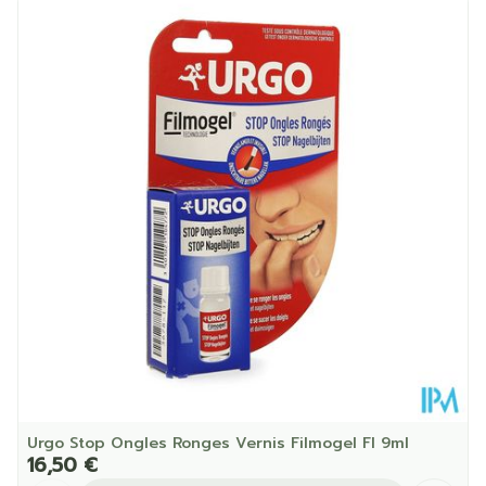
Longueur
150 mm
Profondeur
30 mm
Quantité Du
9
Paquet
Température ambiante (15°C -
Préservation
25°C)
Urgo Stop Ongles Ronges Vernis Filmogel Fl 9ml
16,50 €