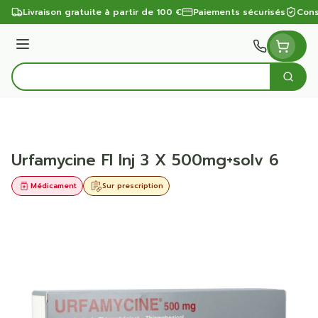
Aller au contenu
Livraison gratuite à partir de 100 €
Paiements sécurisés
Cons
Menu
Cherc
Rechercher
Urfamycine Fl Inj 3 X 500mg+solv 6
Médicament
Sur prescription