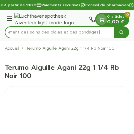
Diapositive 1 de 1
Aller au contenu
te à partir de 100 €
Paiements sécurisés
Conseil du pharmacien
0
0 articles
Menu
0,00 €
apidement des soins des plaies et des bandages
Cherc
Rechercher
Accueil
/
Terumo Aiguille Agani 22g 1 1/4 Rb Noir 100
Terumo Aiguille Agani 22g 1 1/4 Rb
Noir 100