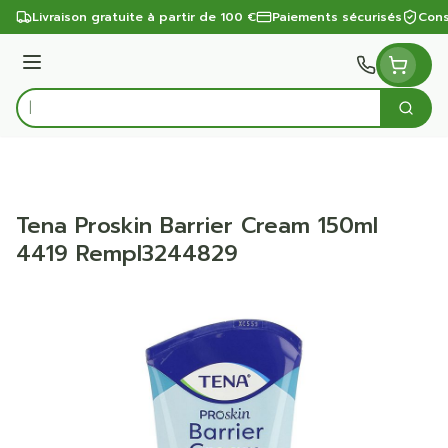
Aller au contenu
Livraison gratuite à partir de 100 €
Paiements sécurisés
Cons
Menu
Cherc
Rechercher
Tena Proskin Barrier Cream 150ml
4419 Rempl3244829